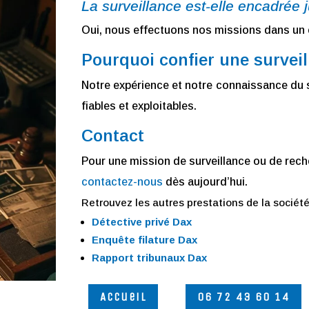
La surveillance est-elle encadrée 
Oui, nous effectuons nos missions dans un c
Pourquoi confier une survei
Notre expérience et notre connaissance du 
fiables et exploitables.
Contact
Pour une mission de surveillance ou de rech
contactez-nous
dès aujourd’hui.
Retrouvez les autres prestations de la sociét
Détective privé Dax
Enquête filature Dax
Rapport tribunaux Dax
Accueil
06 72 43 60 14