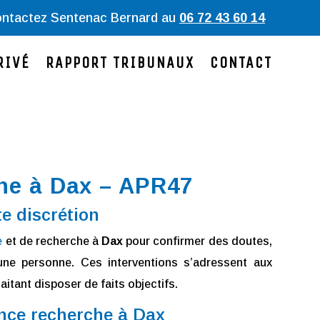
ntactez
Sentenac
Bernard au
06 72 43 60 14
RIVÉ
RAPPORT TRIBUNAUX
CONTACT
che à Dax – APR47
te discrétion
e
et de recherche à
Dax
pour confirmer des doutes,
une personne. Ces interventions s’adressent aux
itant disposer de faits objectifs.
ance recherche à Dax