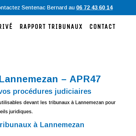
ntactez
Sentenac
Bernard au
06 72 43 60 14
RIVÉ
RAPPORT TRIBUNAUX
CONTACT
à Lannemezan – APR47
os procédures judiciaires
tilisables devant les tribunaux à Lannemezan pour
eils juridiques.
 tribunaux à Lannemezan