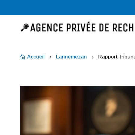
Accueil
Lannemezan
Rapport tribu

5
5