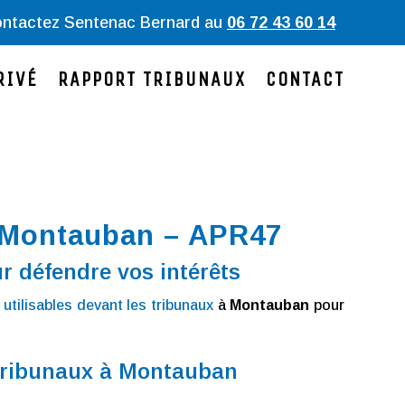
ntactez
Sentenac
Bernard au
06 72 43 60 14
RIVÉ
RAPPORT TRIBUNAUX
CONTACT
 Montauban – APR47
r défendre vos intérêts
utilisables devant les tribunaux
à
Montauban
pour
 tribunaux à Montauban