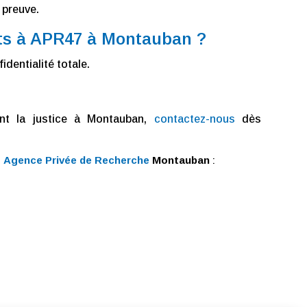
 preuve.
rts à APR47 à Montauban ?
identialité totale.
ant la justice à Montauban,
contactez-nous
dès
é
Agence Privée de Recherche
Montauban
: