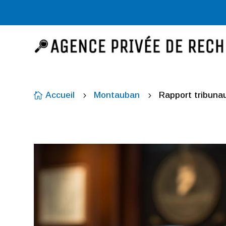
Accueil
Montauban
Rapport tribun

5
5